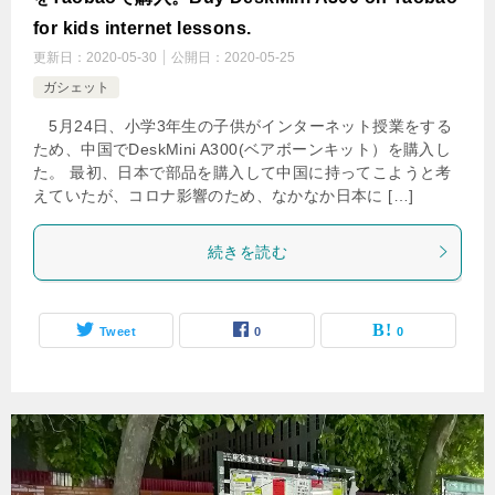
for kids internet lessons.
更新日：
2020-05-30
公開日：
2020-05-25
ガシェット
5月24日、小学3年生の子供がインターネット授業をする
ため、中国でDeskMini A300(ベアボーンキット）を購入し
た。 最初、日本で部品を購入して中国に持ってこようと考
えていたが、コロナ影響のため、なかなか日本に […]
続きを読む
Tweet
0
0