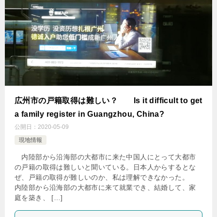
広州市の戸籍取得は難しい？ Is it difficult to get
a family register in Guangzhou, China?
公開日：
2020-05-09
現地情報
内陸部から沿海部の大都市に来た中国人にとって大都市
の戸籍の取得は難しいと聞いている。日本人からするとな
ぜ、戸籍の取得が難しいのか、私は理解できなかった。
内陸部から沿海部の大都市に来て就業でき、結婚して、家
庭を築き、 […]