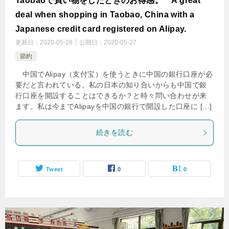
Taobaoで買い物をしたときのお得感。 A great
deal when shopping in Taobao, China with a
Japanese credit card registered on Alipay.
更新日：
2020-05-28
公開日：
2020-05-27
節約
中国でAlipay（支付宝）を使うときに中国の銀行口座が必
要だと言われている。私の日本の知り合いからも中国で銀
行口座を開設することはできるか？と時々問い合わせが来
ます。私は今までAlipayを中国の銀行で開設した口座に […]
続きを読む
Tweet
0
0