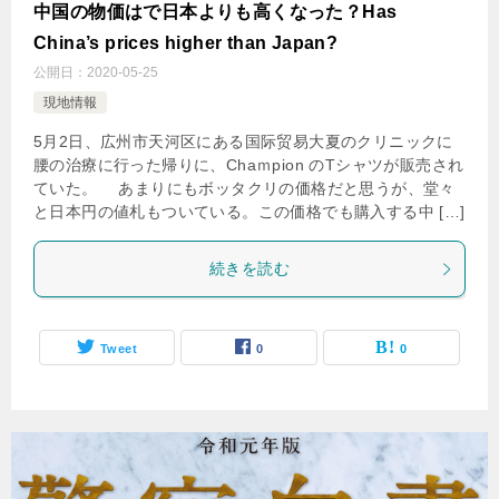
中国の物価はで日本よりも高くなった？Has
China’s prices higher than Japan?
公開日：
2020-05-25
現地情報
5月2日、広州市天河区にある国际贸易大夏のクリニックに
腰の治療に行った帰りに、Chaｍpion のTシャツが販売され
ていた。 あまりにもボッタクリの価格だと思うが、堂々
と日本円の値札もついている。この価格でも購入する中 […]
続きを読む
Tweet
0
0