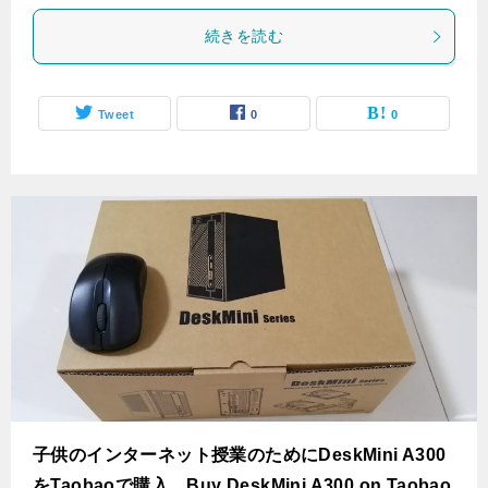
続きを読む
Tweet
0
0
子供のインターネット授業のためにDeskMini A300
をTaobaoで購入。Buy DeskMini A300 on Taobao