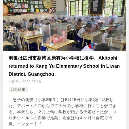
明俊は広州市荔湾区康有为小学校に復学。Akitoshi
returned to Kang Yu Elementary School in Liwan
District, Guangzhou.
公開日：
2020-05-26
現地情報
息子の明俊（小学3年生）は5月25日に小学校に登校し
た。アパートの門からでて５分で小学校に行くことができ
る。本来なら、２月上旬に学校が始まる予定だったが、コ
ロナウイルスの影響で延期。明俊は約４ヶ月間自宅で待
機、インター […]